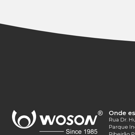
Onde e
Rua Dr. H
Parque In
Ribeirão 