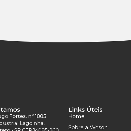
stamos
Links Úteis
ugo Fortes, nº 1885
Home
dustrial Lagoinha,
Sobre a Woson
Preto - SP CEP 14095-260