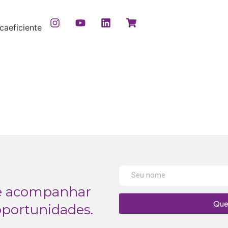
caeficiente
cê acompanhar
Que
oportunidades.