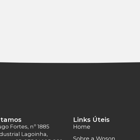
stamos
Links Úteis
ugo Fortes, nº 1885
Home
dustrial Lagoinha,
Sobre a Woson