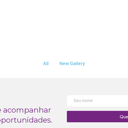
All
New Gallery
cê acompanhar
Que
oportunidades.