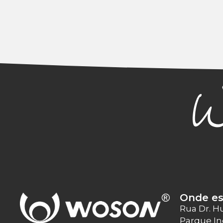
Onde e
Rua Dr. H
Parque In