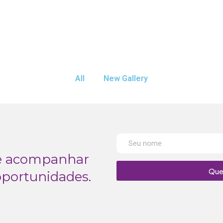
All
New Gallery
cê acompanhar
Que
oportunidades.