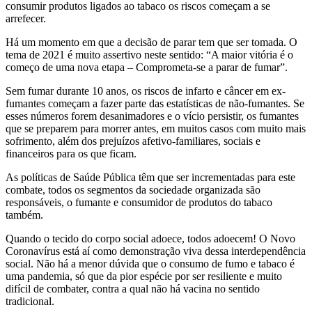
consumir produtos ligados ao tabaco os riscos começam a se
arrefecer.
Há um momento em que a decisão de parar tem que ser tomada. O
tema de 2021 é muito assertivo neste sentido: “A maior vitória é o
começo de uma nova etapa – Comprometa-se a parar de fumar”.
Sem fumar durante 10 anos, os riscos de infarto e câncer em ex-
fumantes começam a fazer parte das estatísticas de não-fumantes. Se
esses números forem desanimadores e o vício persistir, os fumantes
que se preparem para morrer antes, em muitos casos com muito mais
sofrimento, além dos prejuízos afetivo-familiares, sociais e
financeiros para os que ficam.
As políticas de Saúde Pública têm que ser incrementadas para este
combate, todos os segmentos da sociedade organizada são
responsáveis, o fumante e consumidor de produtos do tabaco
também.
Quando o tecido do corpo social adoece, todos adoecem! O Novo
Coronavírus está aí como demonstração viva dessa interdependência
social. Não há a menor dúvida que o consumo de fumo e tabaco é
uma pandemia, só que da pior espécie por ser resiliente e muito
difícil de combater, contra a qual não há vacina no sentido
tradicional.