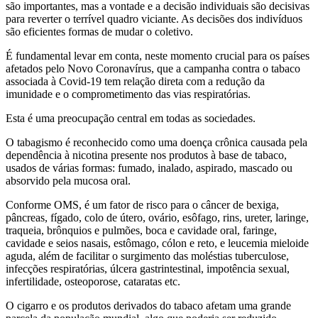
são importantes, mas a vontade e a decisão individuais são decisivas
para reverter o terrível quadro viciante. As decisões dos indivíduos
são eficientes formas de mudar o coletivo.
É fundamental levar em conta, neste momento crucial para os países
afetados pelo Novo Coronavírus, que a campanha contra o tabaco
associada à Covid-19 tem relação direta com a redução da
imunidade e o comprometimento das vias respiratórias.
Esta é uma preocupação central em todas as sociedades.
O tabagismo é reconhecido como uma doença crônica causada pela
dependência à nicotina presente nos produtos à base de tabaco,
usados de várias formas: fumado, inalado, aspirado, mascado ou
absorvido pela mucosa oral.
Conforme OMS, é um fator de risco para o câncer de bexiga,
pâncreas, fígado, colo de útero, ovário, esôfago, rins, ureter, laringe,
traqueia, brônquios e pulmões, boca e cavidade oral, faringe,
cavidade e seios nasais, estômago, cólon e reto, e leucemia mieloide
aguda, além de facilitar o surgimento das moléstias tuberculose,
infecções respiratórias, úlcera gastrintestinal, impotência sexual,
infertilidade, osteoporose, cataratas etc.
O cigarro e os produtos derivados do tabaco afetam uma grande