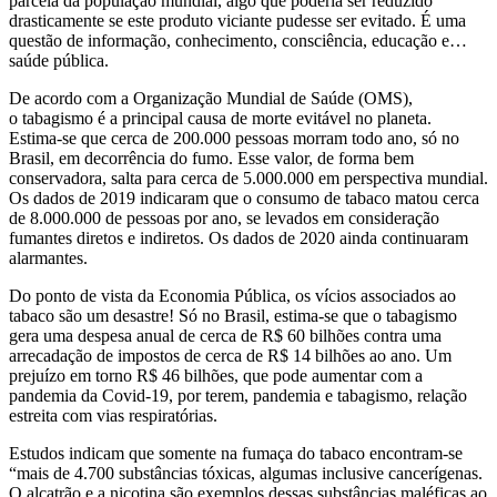
parcela da população mundial, algo que poderia ser reduzido
drasticamente se este produto viciante pudesse ser evitado. É uma
questão de informação, conhecimento, consciência, educação e…
saúde pública.
De acordo com a Organização Mundial de Saúde (OMS),
o tabagismo é a principal causa de morte evitável no planeta.
Estima-se que cerca de 200.000 pessoas morram todo ano, só no
Brasil, em decorrência do fumo. Esse valor, de forma bem
conservadora, salta para cerca de 5.000.000 em perspectiva mundial.
Os dados de 2019 indicaram que o consumo de tabaco matou cerca
de 8.000.000 de pessoas por ano, se levados em consideração
fumantes diretos e indiretos. Os dados de 2020 ainda continuaram
alarmantes.
Do ponto de vista da Economia Pública, os vícios associados ao
tabaco são um desastre! Só no Brasil, estima-se que o tabagismo
gera uma despesa anual de cerca de R$ 60 bilhões contra uma
arrecadação de impostos de cerca de R$ 14 bilhões ao ano. Um
prejuízo em torno R$ 46 bilhões, que pode aumentar com a
pandemia da Covid-19, por terem, pandemia e tabagismo, relação
estreita com vias respiratórias.
Estudos indicam que somente na fumaça do tabaco encontram-se
“mais de 4.700 substâncias tóxicas, algumas inclusive cancerígenas.
O alcatrão e a nicotina são exemplos dessas substâncias maléficas ao