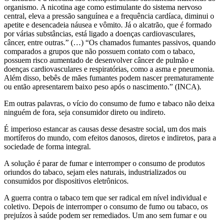
organismo. A nicotina age como estimulante do sistema nervoso
central, eleva a pressão sanguínea e a frequência cardíaca, diminui o
apetite e desencadeia náusea e vômito. Já o alcatrão, que é formado
por várias substâncias, está ligado a doenças cardiovasculares,
câncer, entre outras.” (…) “Os chamados fumantes passivos, quando
comparados a grupos que não possuem contato com o tabaco,
possuem risco aumentado de desenvolver câncer de pulmão e
doenças cardiovasculares e respiratórias, como a asma e pneumonia.
Além disso, bebês de mães fumantes podem nascer prematuramente
ou então apresentarem baixo peso após o nascimento.” (INCA).
Em outras palavras, o vício do consumo de fumo e tabaco não deixa
ninguém de fora, seja consumidor direto ou indireto.
É imperioso estancar as causas desse desastre social, um dos mais
mortíferos do mundo, com efeitos danosos, diretos e indiretos, para a
sociedade de forma integral.
A solução é parar de fumar e interromper o consumo de produtos
oriundos do tabaco, sejam eles naturais, industrializados ou
consumidos por dispositivos eletrônicos.
A guerra contra o tabaco tem que ser radical em nível individual e
coletivo. Depois de interromper o consumo de fumo ou tabaco, os
prejuízos à saúde podem ser remediados. Um ano sem fumar e ou