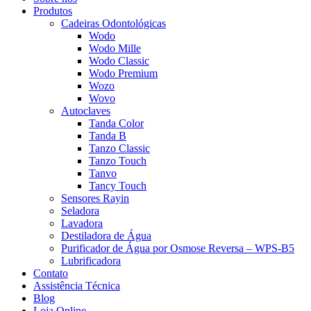
Produtos
Cadeiras Odontológicas
Wodo
Wodo Mille
Wodo Classic
Wodo Premium
Wozo
Wovo
Autoclaves
Tanda Color
Tanda B
Tanzo Classic
Tanzo Touch
Tanvo
Tancy Touch
Sensores Rayin
Seladora
Lavadora
Destiladora de Água
Purificador de Água por Osmose Reversa – WPS-B5
Lubrificadora
Contato
Assistência Técnica
Blog
Loja Online