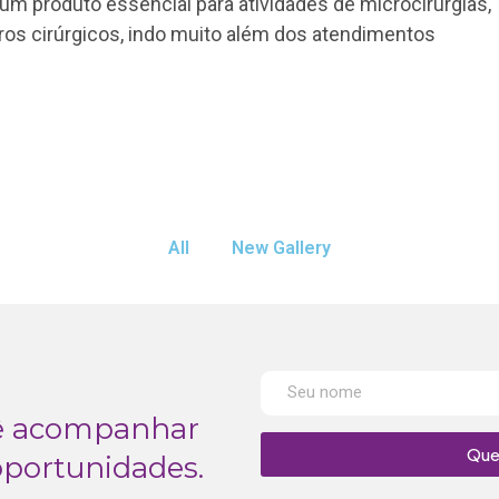
um produto essencial para atividades de microcirurgias,
ros cirúrgicos, indo muito além dos atendimentos
All
New Gallery
cê acompanhar
Que
oportunidades.