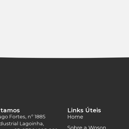
stamos
Links Úteis
ugo Fortes, nº 1885
Home
dustrial Lagoinha,
Sobre a Woson