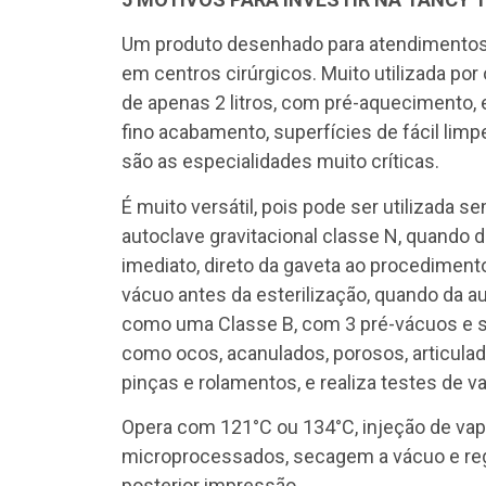
Um produto desenhado para atendimentos d
em centros cirúrgicos. Muito utilizada po
de apenas 2 litros, com pré-aquecimento,
fino acabamento, superfícies de fácil limp
são as especialidades muito críticas.
É muito versátil, pois pode ser utilizada 
autoclave gravitacional classe N, quando 
imediato, direto da gaveta ao procediment
vácuo antes da esterilização, quando da 
como uma Classe B, com 3 pré-vácuos e s
como ocos, acanulados, porosos, articula
pinças e rolamentos, e realiza testes de v
Opera com 121°C ou 134°C, injeção de vapo
microprocessados, secagem a vácuo e reg
posterior impressão.