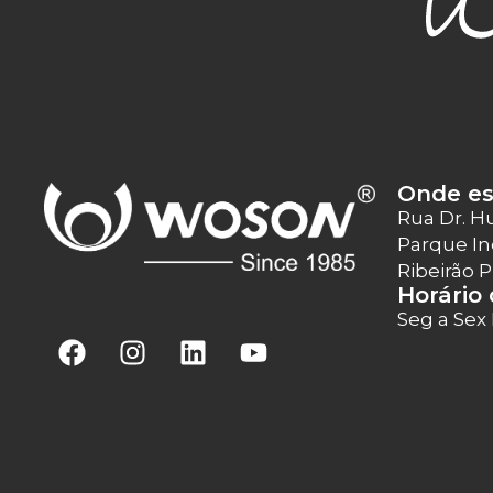
Onde e
Rua Dr. H
Parque In
Ribeirão 
Horário
Seg a Sex